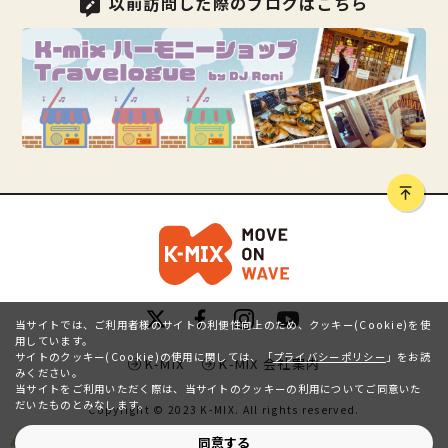
以前訪問した際のブログはこちら
当サイトでは、ご利用者様のサイトの利便性向上のため、クッキー(Cookie)を使
用しています。
サイトのクッキー(Cookie)の使用に関しては、
「
プライバシーポリシー
」をお読
K-MIX
K-MIX 会社案内
みください。
当サイトをご利用いただく際は、当サイトのクッキーの利用についてご同意いた
だいたものとみなします。
Copyright © 2023 K-MIX. All rights reserved.
同意する