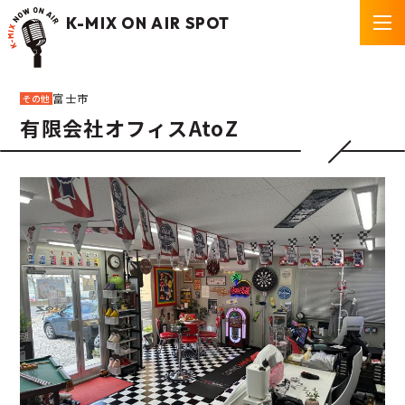
K-MIX ON AIR SPOT
富士市
その他
有限会社オフィスAtoZ
P