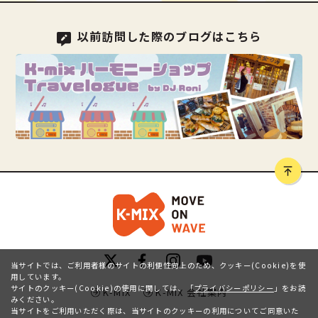
以前訪問した際のブログはこちら
当サイトでは、ご利用者様のサイトの利便性向上のため、クッキー(Cookie)を使
用しています。
サイトのクッキー(Cookie)の使用に関しては、
「
プライバシーポリシー
」をお読
K-MIX
K-MIX 会社案内
みください。
当サイトをご利用いただく際は、当サイトのクッキーの利用についてご同意いた