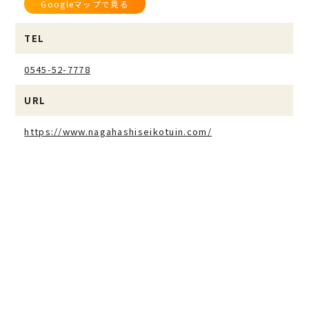
Googleマップで見る
TEL
0545-52-7778
URL
https://www.nagahashiseikotuin.com/