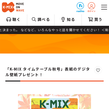
プレゼント
聴く
調べる
知る
買う
やっと決まった。 などなど、いろんなやっと話を聞かせてください！ ＜
「K-MIX タイムテーブル秋号」表紙のデジタ
お気に
ル壁紙プレゼント！