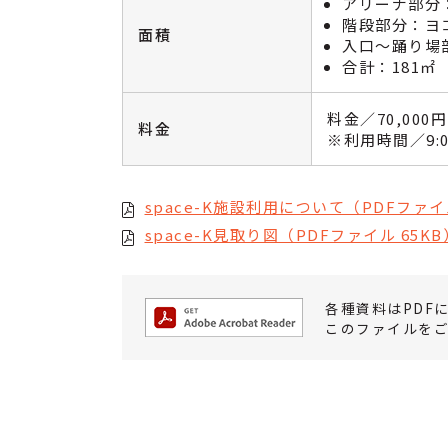
アリーナ部分：
階段部分：ヨコ
面積
入口～踊り場部
合計：181㎡
料金／70,000
料金
※利用時間／9:00
space-K施設利用について（PDFファイル
space-K見取り図（PDFファイル 65KB
各種資料はPDF
このファイルをご覧