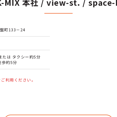
K-MIX 本社 / view-st. / space-
町133－24
または タクシー約5分
徒歩約5分
をご利用ください。