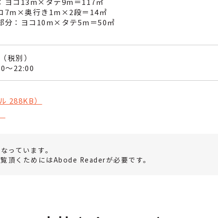
ヨコ13m×タテ9m＝117㎡
7m×奥行き1m×2段＝14㎡
分：ヨコ10m×タテ5m＝50㎡
円（税別）
～22:00
 288KB）
）
になっています。
頂くためにはAbode Readerが必要です。