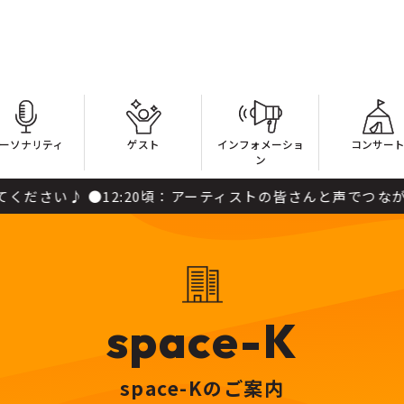
ーソナリティ
ゲスト
インフォメーショ
コンサー
ン
2:20頃：アーティストの皆さんと声でつながっていきます！ 
space-K
space-Kのご案内