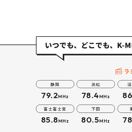
ラ
静岡
浜松
沼
79.2
78.4
86
MHz
MHz
富士富士宮
下田
85.8
80.5
78
MHz
MHz