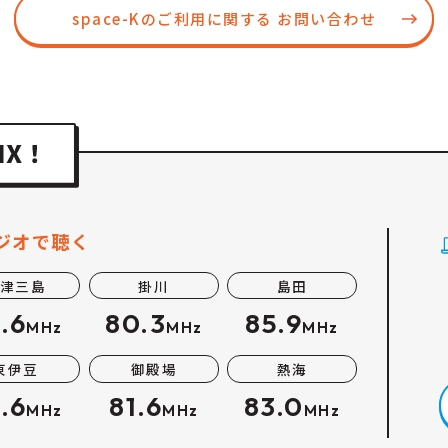
space-Kのご利用に関する
お問い合わせ
ジオで聴く
津三島
掛川
島田
.6
80.3
85.9
MHz
MHz
MHz
東伊豆
御殿場
熱海
.6
81.6
83.0
MHz
MHz
MHz