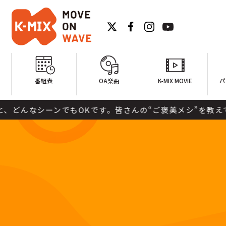
番組表
OA楽曲
K-MIX MOVIE
パ
でもOKです。皆さんの“ご褒美メシ”を教えてください♪ ●1