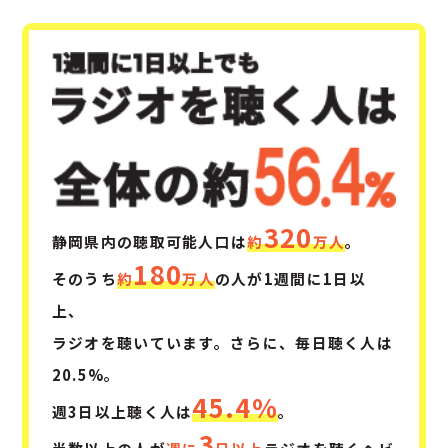
320
静岡県内の聴取可能人口は
約
万人
。
180
そのうち
約
万人
の人が1週間に1日以
上、
ラジオを聴いています。さらに、毎日聴く人は
20.5%。
45.4%
週3日以上聴く人は
。
3