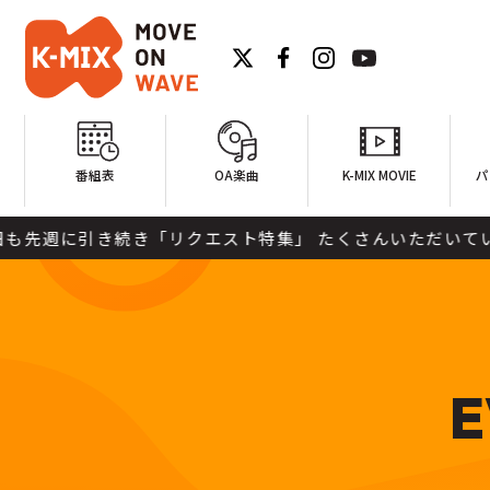
番組表
OA楽曲
K-MIX MOVIE
パ
に引き続き「リクエスト特集」 たくさんいただいているおた
E