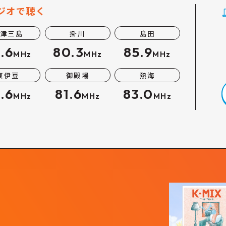
ジオで聴く
津三島
掛川
島田
.6
80.3
85.9
MHz
MHz
MHz
東伊豆
御殿場
熱海
.6
81.6
83.0
MHz
MHz
MHz