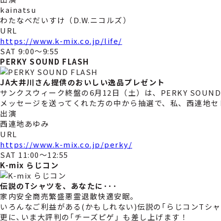
kainatsu
わたなべだいすけ（D.W.ニコルズ）
URL
https://www.k-mix.co.jp/life/
SAT 9:00～9:55
PERKY SOUND FLASH
JA大井川さん提供のおいしい逸品プレゼント
サンクスウィーク終盤の6月12日（土）は、PERKY SOU
メッセージを送ってくれた方の中から抽選で、私、西連地セ
出演
西連地あゆみ
URL
https://www.k-mix.co.jp/perky/
SAT 11:00～12:55
K-mix らじコン
伝説のTシャツを、あなたに･･･
家内安全商売繁盛悪霊退散快適安眠｡
いろんなご利益がある(かもしれない)伝説の｢らじコンTシ
更に､いま大評判の｢チーズピゲ」も差し上げます！