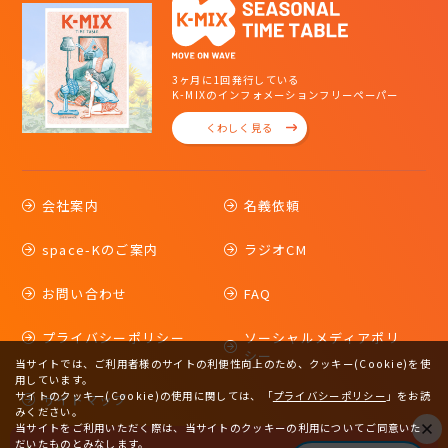
3ヶ月に1回発行している
K-MIXのインフォメーションフリーペーパー
くわしく見る
会社案内
名義依頼
space-Kのご案内
ラジオCM
お問い合わせ
FAQ
プライバシーポリシー
ソーシャルメディアポリ
シー
当サイトでは、ご利用者様のサイトの利便性向上のため、クッキー(Cookie)を使
用しています。
サイトのクッキー(Cookie)の使用に関しては、
「
プライバシーポリシー
」をお読
サイトマップ
みください。
当サイトをご利用いただく際は、当サイトのクッキーの利用についてご同意いた
だいたものとみなします。