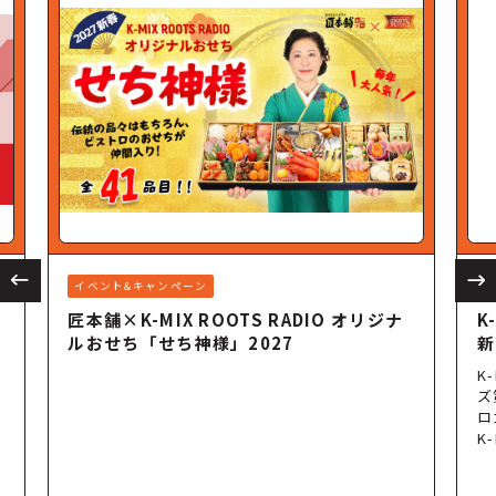
イベント&キャンペーン
イ
匠本舗×K-MIX ROOTS RADIO オリジナ
K
ルおせち「せち神様」2027
新
K
ズ
ロ
K-