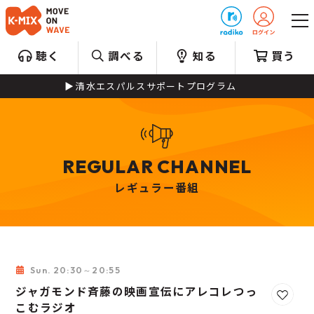
プレゼント
聴く
調べる
知る
買う
清水エスパルスサポートプログラム
REGULAR CHANNEL
レギュラー番組
Sun. 20:30～20:55
ジャガモンド斉藤の映画宣伝にアレコレつっ
お気に
こむラジオ