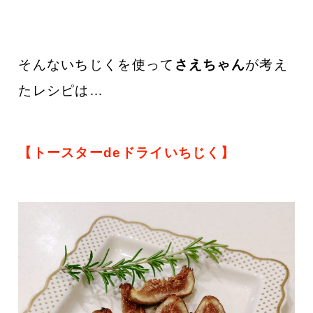
そんないちじくを使って
さえちゃん
が考え
たレシピは…
【トースターdeドライいちじく
】