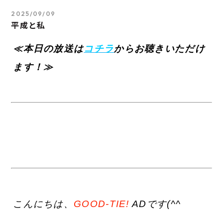
2025/09/09
平成と私
≪本日の放送は
コチラ
からお聴きいただけ
ます！≫
こんにちは、
GOOD-TIE!
ADです(^^ゞ