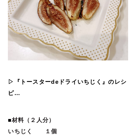
▷『トースターdeドライいちじく』のレシ
ピ…
■
材料（２人分）
いちじく １個