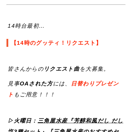
14時台最初…
【14時のグッティ！リクエスト】
皆さんからの
リクエスト曲
を大募集。
見事
OAされた方
には、
日替わりプレゼン
ト
もご用意！！！
▷火曜日：
三角屋水産『芳醇和風だし だし
塩3種セット』『三角屋水産のおすすめセ