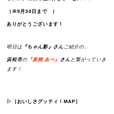
（※
9月30日まで
）
ありがとうございます！
明日は
『ちゃん影』さん
ご紹介の、
浜松市
の
『炭焼 あべ』
さん
と繋がっていき
ます！
▷［おいしさグッティ！MAP］