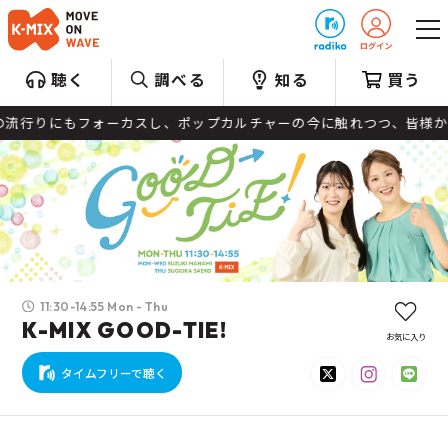
プレゼント
聴く
調べる
知る
買う
フォーカスし、ポップカルチャーの今に触れつつ、皆様からのメッセー
11:30-14:55 Mon - Thu
K-MIX GOOD-TIE!
お気に入り
タイムフリーで聴く