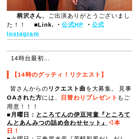
柄沢さん、
ご出演ありがとうございまし
た！！
■Link.
・
公式HP
・
公式
Instagram
1
4時台最初…
【14時のグッティ！リクエスト】
皆さんからの
リクエスト曲
を大募集。
見事
OAされた方
には、
日替わりプレゼント
もご
用意！！！
■月曜日：
ところてんの伊豆河童『ところて
んとあんみつの詰め合わせセット』
◁本
日！
■火曜日：
三角屋水産『芳醇和風だし だし