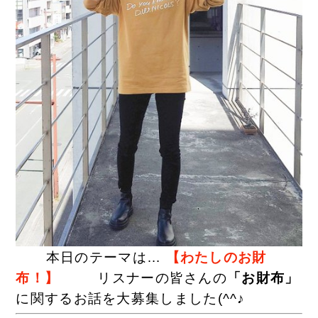
本日のテーマは…
【わたしのお財
布！
】
リスナーの皆さんの
「お財布
」
に関するお話を大募集しました(^^♪