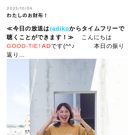
2025/10/06
わたしのお財布！
≪今日の放送は
radiko
からタイムフリーで
聴くことができます！≫
こんにちは
GOOD-TIE!
AD
です(^^♪
本日の振り
返り…