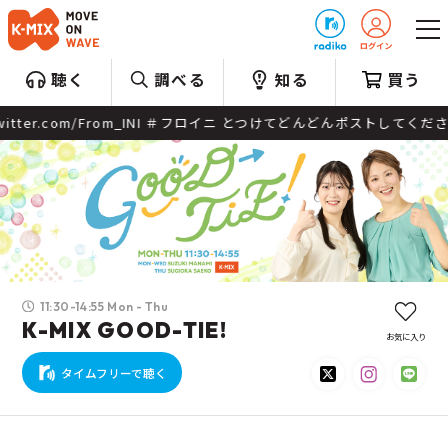
プレゼント
聴く
調べる
知る
買う
フロイニ とつけてどんどんポストしてくださいね。 番組Webサイト：https://
11:30-14:55 Mon - Thu
K-MIX GOOD-TIE!
お気に入り
タイムフリーで聴く