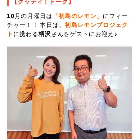
【グッティ！トーク】
10
月の月曜日は
「初島のレモン」
にフィー
チャー！！
本日は、
初島レモンプロジェク
ト
に携わる
柄沢
さんをゲストにお迎え
♪