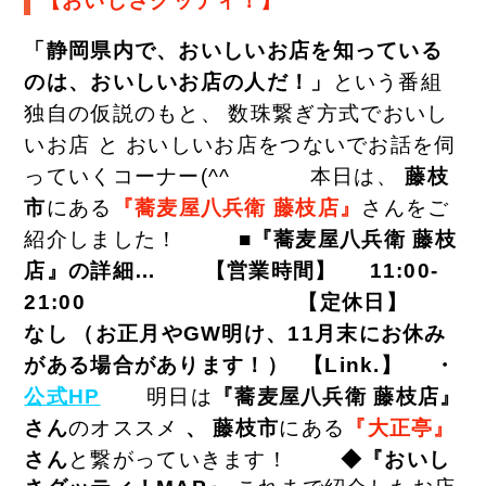
【おいしさグッティ！】
「静岡県内で、おいしいお店を知っている
のは、おいしいお店の人だ！」
という番組
独自の仮説のもと、
数珠繋ぎ方式でおいし
いお店 と おいしいお店をつないでお話を伺
っていくコーナー(^^ゞ
本日は、
藤枝
市
にある
『蕎麦屋八兵衛 藤枝店
』
さんをご
紹介しました！
■『蕎麦屋八兵衛 藤枝
店
』の詳細…
【
営業時間】
11:00-
21:00
【
定休日】
なし
（お正月やGW明け、11月末にお休み
がある場合があります！）
【Link.】
・
公式HP
明日は
『蕎麦屋八兵衛 藤枝店
』
さん
のオススメ
、
藤枝市
にある
『大正亭』
さん
と繋がっていきます！
◆『おいし