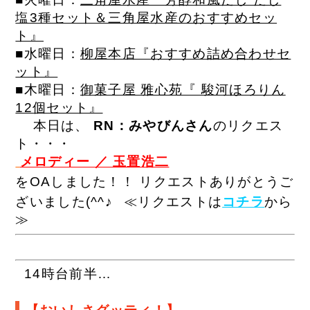
塩3種セット＆三角屋水産のおすすめセッ
ト』
■水曜日：
柳屋本店『おすすめ詰め合わせセ
ット』
■木曜日：
御菓子屋 雅心苑『 駿河ほろりん
12個セット』
本日は、
RN：みやびんさん
のリクエス
ト・・・
メロディー ／ 玉置浩二
をOAしました！！
リクエストありがとうご
ざいました(^^♪
≪リクエストは
コチラ
から
≫
14時台前半…