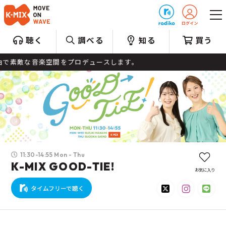
プレゼント
聴く
調べる
知る
買う
音楽空間をプロデュースします。
11:30-14:55 Mon - Thu
K-MIX GOOD-TIE!
お気に入り
タイムフリーで聴く