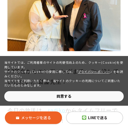
当サイトでは、ご利用者様のサイトの利便性向上のため、クッキー(Cookie)を使
用しています。
12時台からエンディングまで、ご一緒して
サイトのクッキー(Cookie)の使用に関しては、
「
プライバシーポリシー
」をお読
みください。
当サイトをご利用いただく際は、当サイトのクッキーの利用についてご同意いた
いただいた 齋藤先生！
だいたものとみなします。
ありがとうございました！
同意する
今日の放送は、
radiko
からタイムフリーで
メッセージを送る
LINEで送る
聴くことができます！