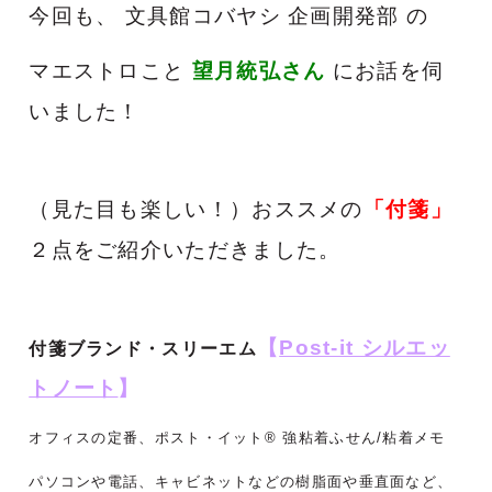
今回も、 文具館コバヤシ 企画開発部 の
マエストロこと
望月統弘さん
に
お話を伺
いました！
（見た目も楽しい！）おススメの
「付箋」
２点をご紹介いただきました。
【
Post-it シルエッ
付箋ブランド・スリーエム
トノート
】
オフィスの定番、ポスト・イット® 強粘着ふせん/粘着メモ
パソコンや電話、キャビネットなどの樹脂面や垂直面など、