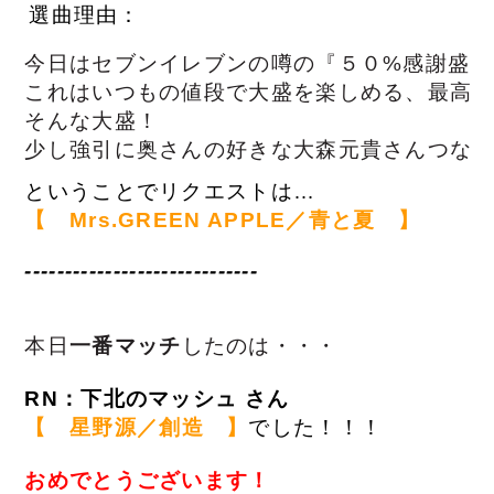
選曲理由：
今日はセブンイレブンの噂の『５０%感謝盛り
これはいつもの値段で大盛を楽しめる、最高の
そんな大盛！

少し強引に奥さんの好きな大森元貴さんつな
ということでリクエストは…
【　Mrs.GREEN APPLE／青と夏
　】
-----------------------------
本日
一番マッチ
したのは・・・
RN：下北のマッシュ
さん
【　
星野源／
創造
】
でした！！！
おめでとうございます！