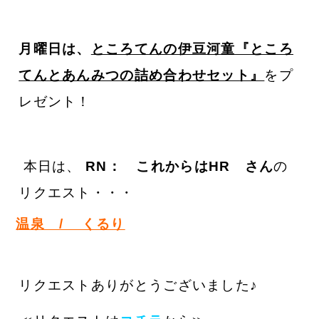
月曜日は、
ところてんの伊豆河童『ところ
てんとあんみつの詰め合わせセット』
をプ
レゼント！
本日は、
RN：
これからはHR
さん
の
リクエスト・・・
温泉　/    くるり
リクエストありがとうございました♪