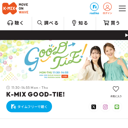
プレゼント
聴く
調べる
知る
買う
--
11:30-14:55 Mon - Thu
K-MIX GOOD-TIE!
お気に入り
タイムフリーで聴く