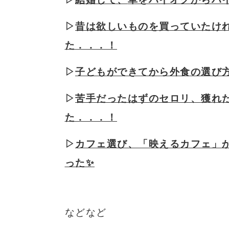
▷
昔は欲しいものを買っていたけ
た．．．！
▷
子どもができてから外食の選び
▷
苦手だったはずの
セロリ、獲れ
た．．．！
▷
カフェ選び、「映えるカフェ」
った✨
などなど