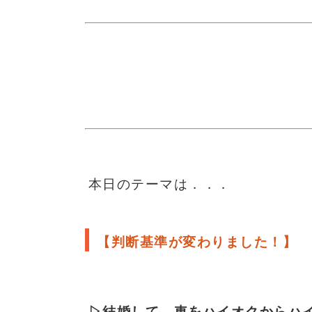
本日のテーマは．．．
【判断基準が変わりました！
】
▷
結婚して、
車をハイオクからハ