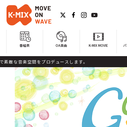
番組表
OA楽曲
K-MIX MOVIE
パ
楽空間をプロデュースします。