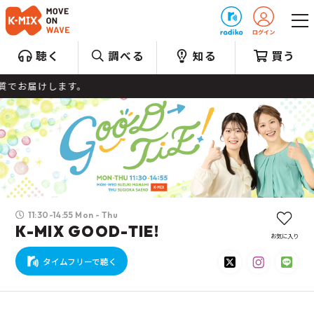
プレゼント
聴く
調べる
知る
買う
本
11:30-14:55 Mon - Thu
K-MIX GOOD-TIE!
お気に入り
タイムフリーで聴く