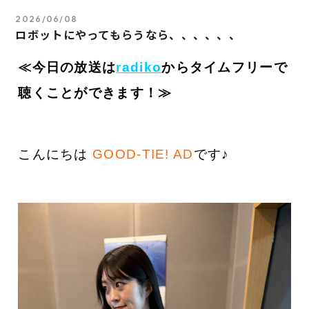
2026/06/08
ロボットにやってもらうなら、、、、、、
≪今日の放送は
radiko
から
タイムフ
リーで
聴くことができます！≫
こんにちは
GOOD-TIE! AD
です♪