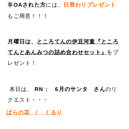
事
OAされた方
には、
日替わりプレゼント
もご用意！！！
月曜日は、
ところてんの伊豆河童『ところ
てんとあんみつの詰め合わせセット』
をプ
レゼント！
本日は、
RN：
6月のサンタ
さん
のリ
クエスト・・・
ばらの花　/    くるり