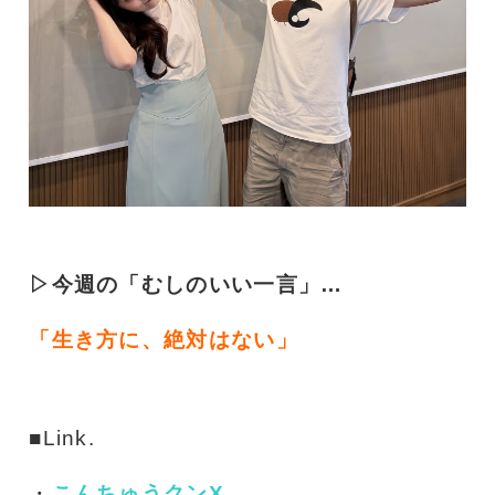
▷今週の「むしのいい一言」…
「生き方に、絶対はない」
■Link.
・
こんちゅうクンX