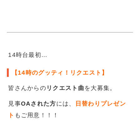
14時台最初…
【14時のグッティ！リクエスト】
皆さんからの
リクエスト曲
を大募集。
見事
OAされた方
には、
日替わりプレゼン
ト
もご用意！！！