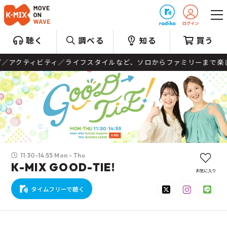
プレゼント
聴く
調べる
知る
買う
ィビティ／ライフスタイルなど、ソロからファミリーまで楽しめる旬な情
11:30-14:55 Mon - Thu
K-MIX GOOD-TIE!
お気に入り
タイムフリーで聴く