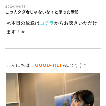
2026/06/16
この人タダ者じゃないな！と思った瞬間
≪本日の放送は
コチラ
からお聴きいただけ
ます！≫
こんにちは、
GOOD-TIE!
ADです(^^ゞ