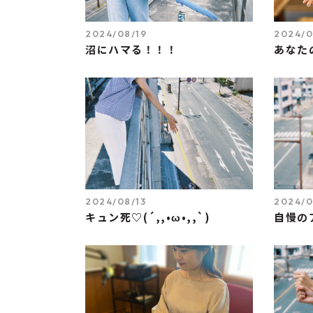
2024/08/19
2024/0
沼にハマる！！！
あなた
2024/08/13
2024/0
キュン死♡(´,,•ω•,,`)
自慢の