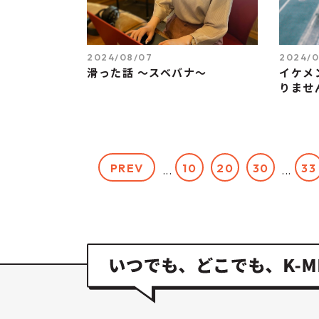
2024/08/07
2024/0
滑った話 ～スベバナ～
イケメ
りませ
PREV
10
20
30
33
...
...