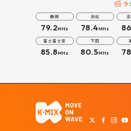
ラ
静岡
浜松
沼
79.2
78.4
86
MHz
MHz
富士富士宮
下田
85.8
80.5
78
MHz
MHz