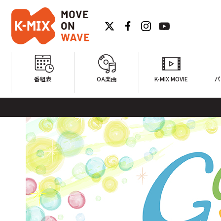
番組表
OA楽曲
K-MIX MOVIE
パ