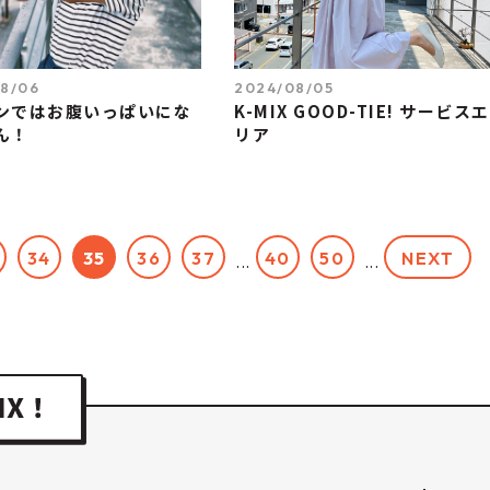
8/06
2024/08/05
ンではお腹いっぱいにな
K-MIX GOOD-TIE! サービスエ
ん！
リア
34
35
36
37
40
50
NEXT
...
...