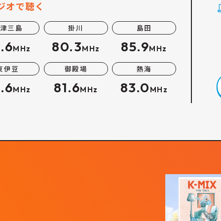
ジオで聴く
津三島
掛川
島田
.6
80.3
85.9
MHz
MHz
MHz
東伊豆
御殿場
熱海
.6
81.6
83.0
MHz
MHz
MHz