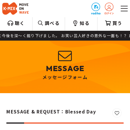
プレゼント
聴く
調べる
知る
買う
深～く掘り下げました。 お笑い芸人好きの意外な一面も！？ 1週目パ
MESSAGE
メッセージフォーム
MESSAGE & REQUEST：Blessed Day
お気に