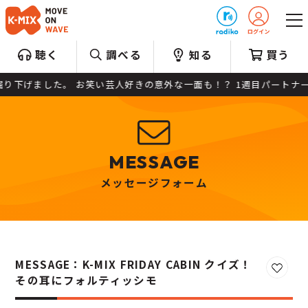
プレゼント
聴く
調べる
知る
買う
した。 お笑い芸人好きの意外な一面も！？ 1週目パートナーはパパラ
MESSAGE
メッセージフォーム
MESSAGE：K-MIX FRIDAY CABIN クイズ！
お気に
その耳にフォルティッシモ