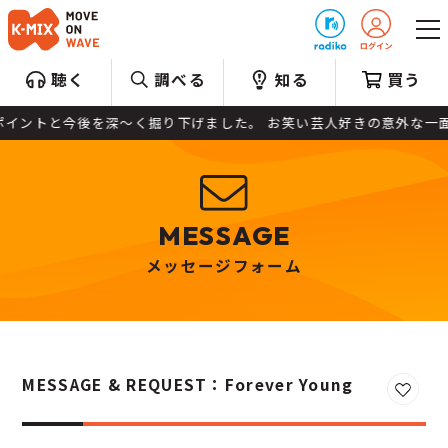
プレゼント
聴く
調べる
知る
買う
と今後を深～く掘り下げました。 お笑い芸人好きの意外な一面も！？ 
MESSAGE
メッセージフォーム
MESSAGE & REQUEST：Forever Young
お気に