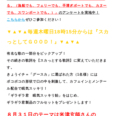
る。
（
漁船でも、フェリーでも、手漕ぎボートでも、カヌー
でも、スワンボートでも。）
」
のアンケートを実地中！
こちらから
ぜひご参加ください！
▼▲▼▲毎週木曜日18時15分からは『スカ
っとして
ＧＯＯＤ！』▼▲▼▲
有名な歌の一部分をピックアップ！
その続きの歌詞を【スカっとする歌詞】に変えていただきま
す。
きょうイチ＝「グースカ」に選ばれた方（1名様）には
ボコボコの形状で口の中を刺激して、カフェインとメンテー
ル配合で眠気スッキリ！
「ギラギラ君 眠気スッキリ飴」をはじめ、
ギラギラ君製品のフルセットをプレゼントします！
８月３１日のテーマは米津玄師さんの