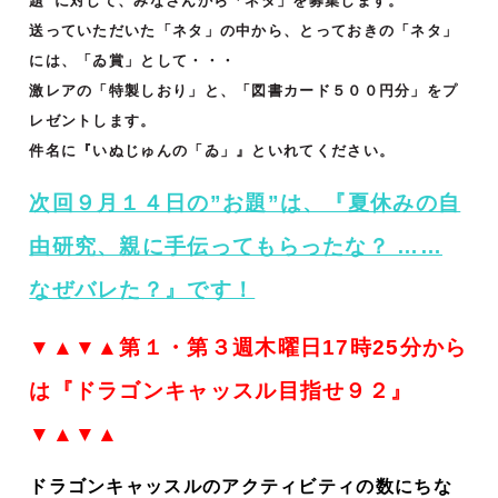
題”に対して、みなさんから「ネタ」を募集します。
送っていただいた「ネタ」の中から、とっておきの「ネタ」
には、「ゐ賞」として・・・
激レアの「特製しおり」と、「図書カード５００円分」をプ
レゼントします。
件名に『いぬじゅんの「ゐ」』といれてください。
次回９月１４日の”お題”は、『夏休みの自
由研究、親に手伝ってもらったな？ ……
なぜバレた？
』です！
▼▲▼▲第１・第３週木曜日17時25分から
は『ドラゴンキャッスル目指せ９２』
▼▲▼▲
ドラゴンキャッスルのアクティビティの数にちな