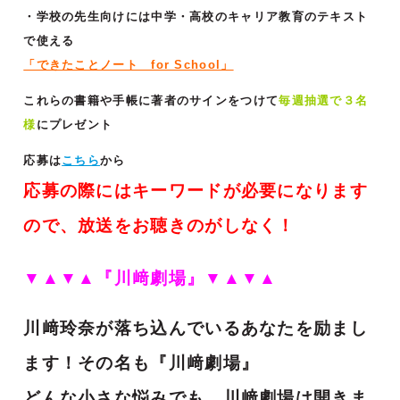
・学校の先生向けには中学・高校のキャリア教育のテキスト
で使える
「できたことノート for School」
これらの書籍や手帳に著者のサインをつけて
毎週抽選で３名
様
にプレゼント
応募は
こちら
から
応募の際にはキーワードが必要になります
ので、放送をお聴きのがしなく！
▼▲▼▲『川﨑劇場』▼▲▼▲
川﨑玲奈が落ち込んでいるあなたを励まし
ます！その名も『川﨑劇場』
どんな小さな悩みでも、川﨑劇場は開きま