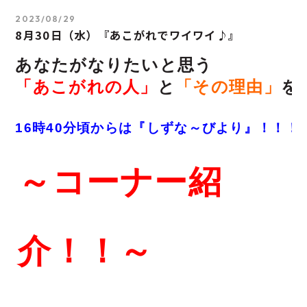
2023/08/29
8月30日（水）『あこがれでワイワイ♪』
あなたがなりたいと思う
「あこがれの人」
と
「その理由」
を
16時40分頃からは『しずな～びより』！！！
～コー
ナー紹
介！！～