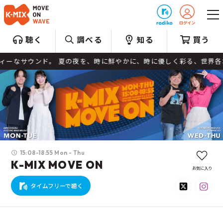
プレゼント
聴く
調べる
知る
買う
ンド。 夏の夜を、時に鮮やかに、時に優しく彩る、世界各地のダンス
15:08-18:55 Mon - Thu
K-MIX MOVE ON
お気に入り
タイムフリーで聴く