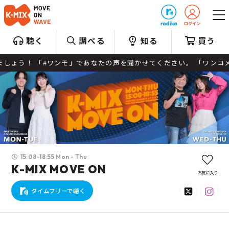
プレゼント
聴く
調べる
知る
買う
」であなたの声を聞かせてください。 「ワンコメ・ワンジャッジ」への投票は
15:08-18:55 Mon - Thu
K-MIX MOVE ON
お気に入り
タイムフリーで聴く