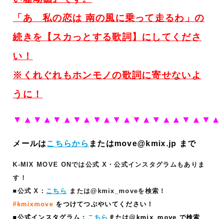
「あゝ私の恋は 南の風に乗って走るわ
」
の
続きを【スカっとする歌詞】にしてくださ
い！
※くれぐれもホンモノの歌詞に寄せないよ
うに！
▼▲▼▲
▼▲▼▲▼▲▼▲▼▲▼▲▲▼▲▼
メールは
こちらから
またはmove@kmix.jp まで
K-MIX MOVE ONでは公式 X・公式インスタグラムもありま
す！
■公式 X：
こちら
または@kmix_moveを検索！
#kmixmove
をつけてつぶやいてください！
■公式インスタグラム：
こちら
または@kmix_move で検索