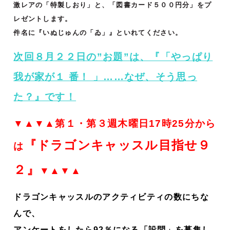
激レアの「特製しおり」と、「図書カード５００円分」をプ
レゼントします。
件名に『いぬじゅんの「ゐ」』といれてください。
次回８月２２日の”お題”は、『「やっぱり
我が家が１ 番！ 」……なぜ、そう思っ
た？』です！
▼▲▼▲第１・第３週木曜日17時25分から
『ドラゴンキャッスル目指せ９
は
２』
▼▲▼▲
ドラゴンキャッスルのアクティビティの数にちな
んで、
アンケートをしたら92％になる「設問」を募集し