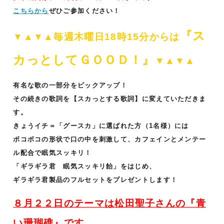
こちらから
ぜひご参加ください！
『ス
▼▲▼▲毎週木曜日18時15分からは
カっとして
ＧＯＯＤ！』
▼▲▼▲
有名な歌の一部分をピックアップ！
その続きの歌詞を【スカっとする歌詞】に変えていただきま
す。
きょうイチ＝「グースカ」に選ばれた方（1名様）には
ボコボコの形状で口の中を刺激して、カフェインとメンテー
ル配合で眠気スッキリ！
「ギラギラ君 眠気スッキリ飴」をはじめ、
ギラギラ君製品のフルセットをプレゼントします！
８月２２日のテーマは松田聖子さんの『青
い珊瑚礁』です。