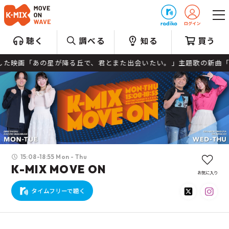
プレゼント
聴く
調べる
知る
買う
降る丘で、君とまた出会いたい。」主題歌の新曲「邂逅」＆来月9日リリ
15:08-18:55 Mon - Thu
K-MIX MOVE ON
お気に入り
タイムフリーで聴く