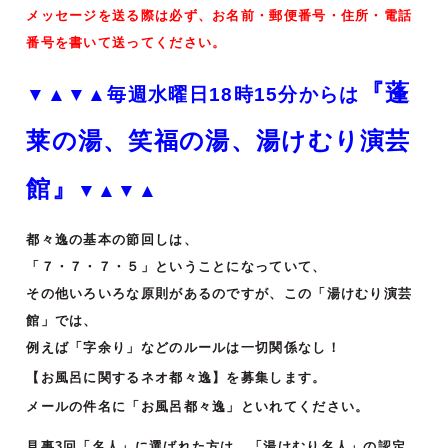
メッセージを送る際は必ず、お名前・郵便番号・住所・電話
番号を書いて送ってください。
『蓬
▼▲▼▲毎週水曜日18時15分からは
莱の湯、笑福の湯、湯けむり演芸
館』
▼▲▼▲
都々逸の基本の節回しは、
「７・７・７・５」ということになっていて、
その他いろいろな原則があるのですが、この「湯けむり演芸
館」では、
例えば「字余り」などのルールは一切関係なし！
【お風呂に関するネオ都々逸】を募集します。
メールの件名に「お風呂都々逸」といれてください。
見事3回「名人」に選ばれた方は、「湯けむり名人」の認定。