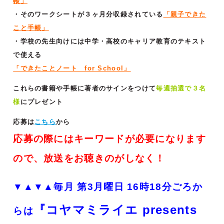
帳」
・そのワークシートが３ヶ月分収録されている
「親子できた
こと手帳」
・学校の先生向けには中学・高校のキャリア教育のテキスト
で使える
「できたことノート for School」
これらの書籍や手帳に著者のサインをつけて
毎週抽選で３名
様
にプレゼント
応募は
こちら
から
応募の際にはキーワードが必要になります
ので、放送をお聴きのがしなく！
▼▲▼▲
毎月 第3月曜日 16時18分ごろか
『コヤマミライエ presents
らは