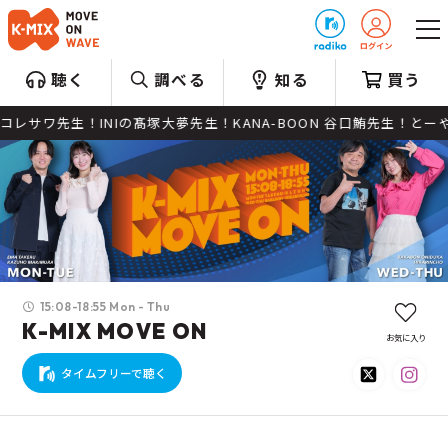
プレゼント
聴く
調べる
知る
買う
ワ先生！INIの髙塚大夢先生！KANA-BOON 谷口鮪先生！とーやま元
15:08-18:55 Mon - Thu
K-MIX MOVE ON
お気に入り
タイムフリーで聴く