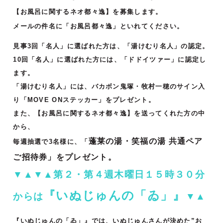
【お風呂に関するネオ都々逸】を募集します。
メールの件名に「お風呂都々逸」といれてください。
見事3回「名人」に選ばれた方は、「湯けむり名人」の認定。
10回「名人」に選ばれた方には、「ドドイツァー」に認定し
ます。
「湯けむり名人」には、バカボン鬼塚・牧村一穂のサイン入
り「MOVE ONステッカー」をプレゼント。
また、【お風呂に関するネオ都々逸】を送ってくれた方の中
から、
蓬莱の湯・笑福の湯 共通ペア
毎週抽選で3名様に、「
ご招待券」をプレゼント。
▼▲▼▲第２・第４週木曜日１５時３０分
『いぬじゅんの「ゐ」』
からは
▼▲
『いぬじゅんの「ゐ」』では、いぬじゅんさんが決めた”お