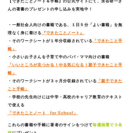
【できたことノート＆手帳】の公式サイトにて、永谷研一さ
んの著書のプレゼントの申し込みを実地中！
・一般社会人向けの書籍である、１日５分「よい書籍」を無
理なく身に着ける
『できたことノート』
・そのワークシートが１年分収録されている
「できたこと手
帳」
・小さいお子さんを子育て中のパパ・ママ向けの書籍
「いいところが見つかる！やる気になる！親子できたこと手
帳」
・そのワークシートが３ヶ月分収録されている
「親子できた
こと手帳」
・学校の先生向けには中学・高校のキャリア教育のテキスト
で使える
「できたことノート for School」
これらの書籍や手帳に著者のサインをつけて
毎週抽選で３名
様
にプレゼント