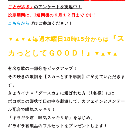
ことがある
」
のアンケートを実地中！
投票期間は、1週間後の９月１２日までです！
こちらから
ぜひご参加ください！
『ス
▼▲▼▲毎週木曜日18時15分からは
カっとして
ＧＯＯＤ！』
▼▲▼▲
有名な歌の一部分をピックアップ！
その続きの歌詞を【スカっとする歌詞】に変えていただきま
す。
きょうイチ＝「グースカ」に選ばれた方（1名様）には
ボコボコの形状で口の中を刺激して、カフェインとメンテー
ル配合で眠気スッキリ！
「ギラギラ君 眠気スッキリ飴」をはじめ、
ギラギラ君製品のフルセットをプレゼントします！