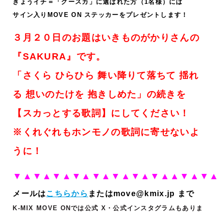
きょうイチ＝「グースカ」に選ばれた方（1名様）には
サイン入りMOVE ON ステッカーをプレゼントします！
３月２０日のお題はいきものがかりさんの
『SAKURA』です。
「さくら ひらひら 舞い降りて落ちて 揺れ
る 想いのたけを 抱きしめた」の続きを
【スカっとする歌詞】にしてください！
※くれぐれもホンモノの歌詞に寄せないよ
うに！
▼▲▼▲
▼▲▼▲▼▲▼▲▼▲▼▲▲▼▲▼
メールは
こちらから
またはmove@kmix.jp まで
K-MIX MOVE ONでは公式 X・公式インスタグラムもありま