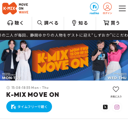
プレゼント
聴く
調べる
知る
買う
が毎回、静岡ゆかりの人物をゲストに迎え“しずおか”にこだわり静岡
15:08-18:55 Mon - Thu
K-MIX MOVE ON
お気に入り
タイムフリーで聴く