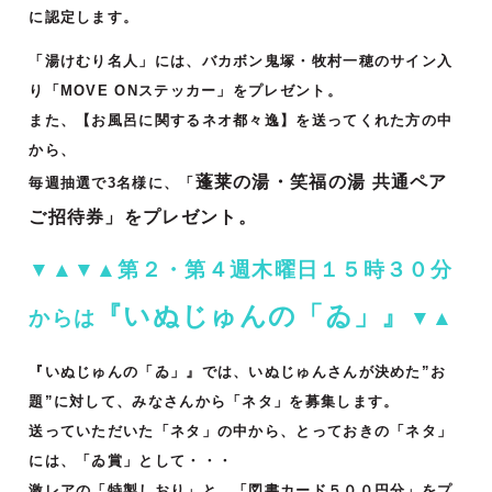
に認定します。
「湯けむり名人」には、バカボン鬼塚・牧村一穂のサイン入
り「MOVE ONステッカー」をプレゼント。
また、【お風呂に関するネオ都々逸】を送ってくれた方の中
から、
蓬莱の湯・笑福の湯 共通ペア
毎週抽選で3名様に、「
ご招待券」をプレゼント。
▼▲▼▲第２・第４週木曜日１５時３０分
『いぬじゅんの「ゐ」』
からは
▼▲
『いぬじゅんの「ゐ」』では、いぬじゅんさんが決めた”お
題”に対して、みなさんから「ネタ」を募集します。
送っていただいた「ネタ」の中から、とっておきの「ネタ」
には、「ゐ賞」として・・・
激レアの「特製しおり」と、「図書カード５００円分」をプ