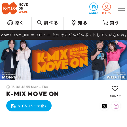
プレゼント
聴く
調べる
知る
買う
 とつけてどんどんポストしてくださいね。 番組Webサイト：https://jfn-
15:08-18:55 Mon - Thu
K-MIX MOVE ON
お気に入り
タイムフリーで聴く