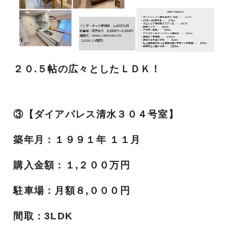
２０.５帖の広々としたＬＤＫ！
③【ダイアパレス清水３０４号室】
築年月：１９９１年 １１月
購入金額
：１,２００万円
駐車場：月額８,０００円
間取：3LDK