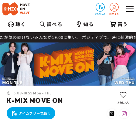
プレゼント
聴く
調べる
知る
買う
いみんなが19:00に集い、 ポジティブで、時に刺激的な夜を過ごす、そ
15:08-18:55 Mon - Thu
K-MIX MOVE ON
お気に入り
タイムフリーで聴く