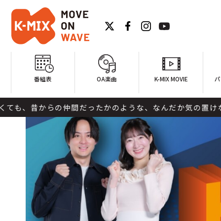
番組表
OA楽曲
K-MIX MOVIE
パ
間だったかのような、なんだか気の置けないみんなが19:00に