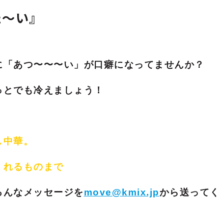
た〜い』
に「あつ〜〜〜い」が口癖になってませんか？
っとでも冷えましょう！
し中華。
くれるものまで
ろんなメッセージを
move@kmix.jp
から送ってく