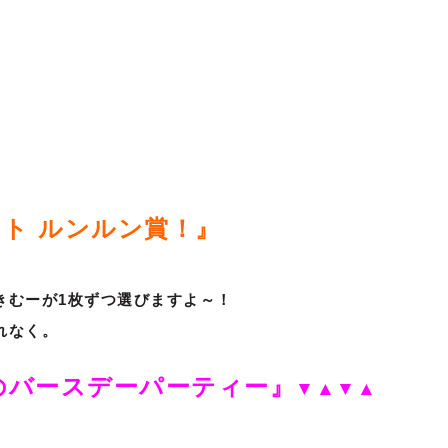
ト ルンルン賞！』
きむーが1枚ずつ選びますよ～！
れなく。
のバースデーパーティー』
▼▲▼▲