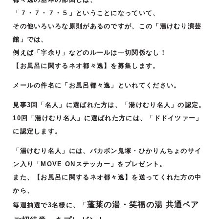
「７・７・７・５」ということになっていて、
その他いろいろな原則があるのですが、この「湯けむり演芸
館」では、
例えば「字余り」などのルールは一切関係なし！
【お風呂に関するネオ都々逸】を募集します。
メールの件名に「お風呂都々逸」といれてください。
見事3回「名人」に選ばれた方は、「湯けむり名人」の認定。
10回「湯けむり名人」に選ばれた方には、「ドドイツァー」
に認定します。
「湯けむり名人」には、バカボン鬼塚・ひかりんちょのサイ
ン入り「MOVE ONステッカー」をプレゼント。
また、【お風呂に関するネオ都々逸】を送ってくれた方の中
から、
蓬莱の湯・笑福の湯 共通ペア
毎週抽選で3名様に、「