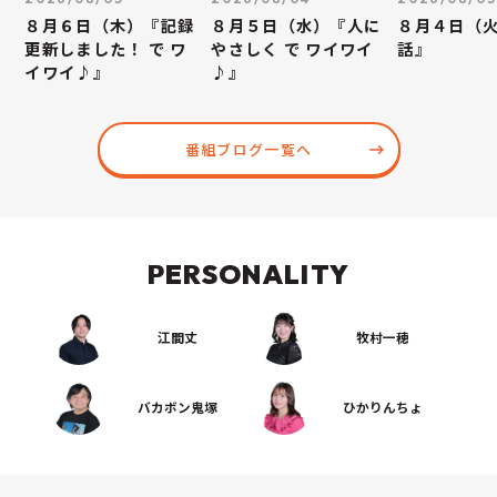
８月６日（木）『記録
８月５日（水）『人に
８月４日（
更新しました！ で ワ
やさしく で ワイワイ
話』
イワイ♪』
♪』
番組ブログ一覧へ
PERSONALITY
江間丈
牧村一穂
バカボン鬼塚
ひかりんちょ