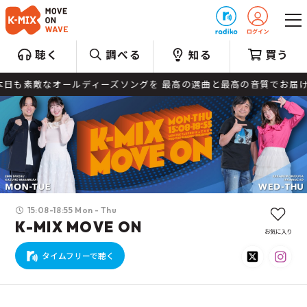
プレゼント
聴く
調べる
知る
買う
素敵なオールディーズソングを 最高の選曲と最高の音質でお届けしま
15:08-18:55 Mon - Thu
K-MIX MOVE ON
お気に入り
タイムフリーで聴く