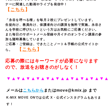
ナーに関連した動画やライブを発信中！
【
こちら
】
「永谷を呼べる権」を毎月２校にプレゼントしています。
生徒向け、教員向け、保護者向けの講演を無料で実施。永谷さ
んを学校に呼びたい！という方はお気軽にご応募ください。
また毎日のサポートメール登録や月イチのオンライン講座の参
加も随時募集しています。
ご応募・ご登録は、できたことノート＆手帳の公式サイトか
【
こちら
】
ら。
応募の際にはキーワードが必要になります
ので、放送をお聴きのがしなく！
▼▲▼▲▼▲▼▲▼▲▼▲▲▼▲▼▲▼▲▼
メールは
こちらから
またはmove@kmix.jp まで
K-MIX MOVE ONでは公式 X・公式インスタグラムもありま
す！