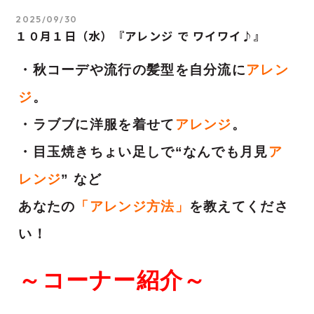
2025/09/30
１０月１日（水）『アレンジ で ワイワイ♪』
・秋コーデや流⾏の髪型を⾃分流に
アレン
ジ
。
・ラブブに洋服を着せて
アレンジ
。
・⽬⽟焼きちょい⾜しで“なんでも⽉⾒
ア
レンジ
” など
あなたの
「アレンジ方法」
を教えてくださ
い！
～コーナー紹介～