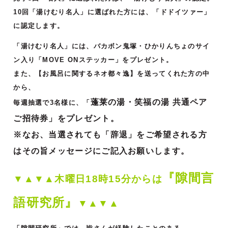
10回「湯けむり名人」に選ばれた方には、「ドドイツァー」
に認定します。
「湯けむり名人」には、バカボン鬼塚・ひかりんちょのサイ
ン入り「MOVE ONステッカー」をプレゼント。
また、【お風呂に関するネオ都々逸】を送ってくれた方の中
から、
蓬莱の湯・笑福の湯 共通ペア
毎週抽選で3名様に、「
ご招待券」をプレゼント。
※なお、当選されても「辞退」をご希望される方
はその旨メッセージにご記入お願いします。
『隙間言
▼▲▼▲木曜日18時15分からは
語研究所』
▼▲▼▲