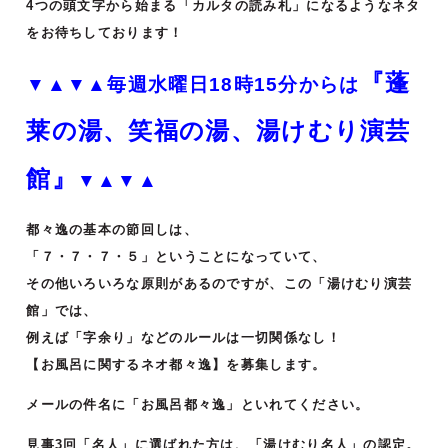
4つの頭文字から始まる「カルタの読み札」になるようなネタ
をお待ちしております！
『蓬
▼▲▼▲毎週水曜日18時15分からは
莱の湯、笑福の湯、湯けむり演芸
館』
▼▲▼▲
都々逸の基本の節回しは、
「７・７・７・５」ということになっていて、
その他いろいろな原則があるのですが、この「湯けむり演芸
館」では、
例えば「字余り」などのルールは一切関係なし！
【お風呂に関するネオ都々逸】を募集します。
メールの件名に「お風呂都々逸」といれてください。
見事3回「名人」に選ばれた方は、「湯けむり名人」の認定。