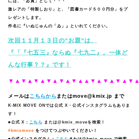
には、「ゐ賞」として・・・
激レアの「特製しおり」と、「図書カード５００円分」をプ
レゼントします。
件名に『いぬじゅんの「ゐ」』といれてください。
次回１１月１３日の”お題”は、
『「『七五三』ならぬ『七九二』。一体ど
んな行事？？
』です！
▼▲▼▲▼▲▼▲▼▲▼▲▲▼▲▼▲▼▲▼
メールは
こちらから
またはmove@kmix.jp まで
K-MIX MOVE ONでは公式 X・公式インスタグラムもありま
す！
■公式 X：
こちら
または@kmix_moveを検索！
#kmixmove
をつけてつぶやいてください！
■公式インスタグラム：
こちら
または@kmix_move で検索