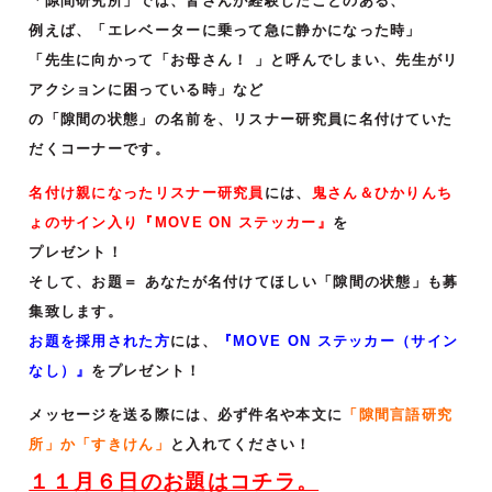
「隙間研究所」では、皆さんが経験したことのある、
例えば、「エレベーターに乗って急に静かになった時」
「先生に向かって「お母さん！ 」と呼んでしまい、先生がリ
アクションに困っている時」など
の「隙間の状態」の名前を、リスナー研究員に名付けていた
だくコーナーです。
名付け親になったリスナー研究員
には、
鬼さん＆ひかりんち
ょのサイン入り『MOVE ON ステッカー』
を
プレゼント！
そして、お題＝ あなたが名付けてほしい「隙間の状態」も募
集致します。
お題を採用された方
には、
『MOVE ON ステッカー（サイン
なし）』
をプレゼント！
メッセージを送る際には、必ず件名や本文に
「隙間言語研究
所」か「すきけん」
と入れてください！
１１月６日のお題はコチラ。