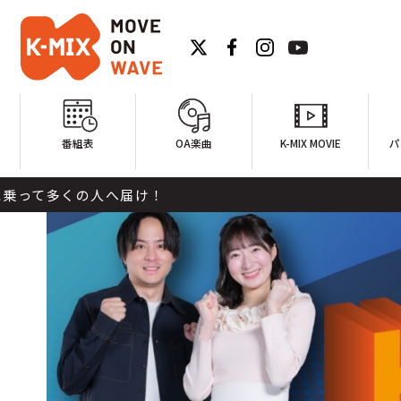
番組表
OA楽曲
K-MIX MOVIE
パ
くの人へ届け！