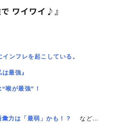
で ワイワイ♪』
にインフレを起こしている。
『私は最強』
“喉が最強”！
語彙力は「最弱」かも！？
など…