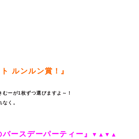
ト ルンルン賞！』
きむーが1枚ずつ選びますよ～！
れなく。
のバースデーパーティー』
▼▲▼▲