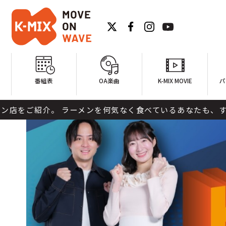
番組表
OA楽曲
K-MIX MOVIE
パ
 ラーメンを何気なく食べているあなたも、すでにラーメンフ