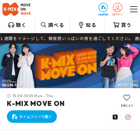
プレゼント
聴く
調べる
知る
買う
メージして、解放感いっぱいの夜を過ごしてください。 選曲 村上雄信（B
15:08-18:55 Mon - Thu
K-MIX MOVE ON
お気に入り
タイムフリーで聴く