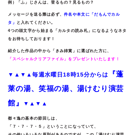
例）「ふ」じさんは、登るもの？見るもの？
メッセージを送る際は必ず、
件名や本文に「だもんでカル
タ」
と入れてください。
4つの頭文字から始まる「カルタの読み札」になるようなネタ
をお待ちしております！
紹介した作品の中から「きみ姉賞」に選ばれた方に、
「スペシャルクリアファイル」をプレゼントいたします！
『蓬
▼▲▼▲毎週水曜日18時15分からは
莱の湯、笑福の湯、湯けむり演芸
館』
▼▲▼▲
都々逸の基本の節回しは、
「７・７・７・５」ということになっていて、
その他いろいろな原則があるのですが、この「湯けむり演芸