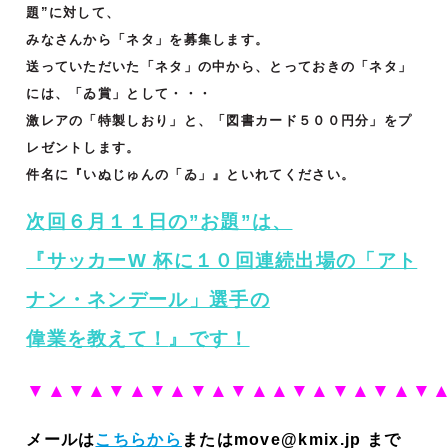
題”に対して、
みなさんから「ネタ」を募集します。
送っていただいた「ネタ」の中から、とっておきの「ネタ」
には、「ゐ賞」として・・・
激レアの「特製しおり」と、「図書カード５００円分」をプ
レゼントします。
件名に『いぬじゅんの「ゐ」』といれてください。
次回６月１１日の”お題”は、
『サッカーW 杯に１０回連続出場の「アト
ナン・ネンデール」選⼿の
偉業を教えて！
』です！
▼▲▼▲▼▲▼▲▼▲▼▲▲▼▲▼▲▼▲▼
メールは
こちらから
またはmove@kmix.jp まで