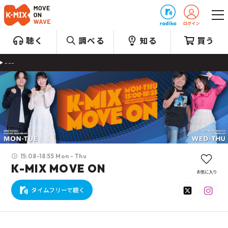
プレゼント
聴く
調べる
知る
買う
--
15:08-18:55 Mon - Thu
K-MIX MOVE ON
お気に入り
タイムフリーで聴く