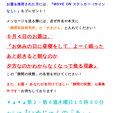
お題を採用された方
には、
『MOVE ON ステッカー（サイン
なし）』
をプレゼント！
メッセージを送る際には、必ず件名や本文に
「隙間言語研究所」か「すきけん」
と入れてください！
６月４
日のお題は、
『
お休みの日に昼寝をして、よーく眠った
あと起きると朝なのか
夕方なのかわからなくなって焦る現象
』
この「隙間の状態」の名前を付けてください！
また、お題＝ あなたが名付けてほしい「隙間の状態」も募集
中です！
お待ちしております！
▼▲▼▲第２・第４週木曜日１５時３０分
『いぬじゅんの「ゐ」』