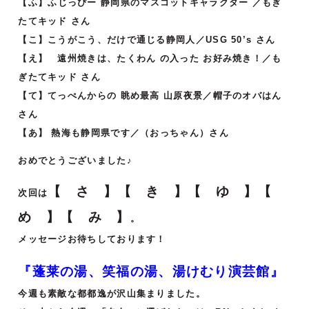
【ふ
】
ふじっぴー 静岡県のマスコットキャラクター ／もぎ
たてキッド さん
【こ】こうがこう、だけで通じる静岡人／USG 50’s さん
【え】 遠州焼きは、たくわん の入った お好み焼き！／も
ぎたてキッド さん
【て】てっぺんからの 眺め最高 山原夜景／帽子のオバはん
さん
【あ】 熱海も静岡県です／（おっちゃん）さん
おめでとうございました♪
【 さ 】【 き 】【 ゆ 】【
次回は
め 】【 み 】
。
メッセージお待ちしております！
『蓬莱の湯、笑福の湯、湯けむり演芸館』
今週も素敵な都都逸が沢山集まりました。