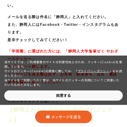
い。
メールを送る際は件名に「静岡人」と入れてください。
また、静岡人にはFacebook・Twitter・インスタグラムもあ
ります。
是非チェックしてみてください！
「学長賞」に選ばれた方には、「静岡人大学鬼塚ゼミ やおざ
ーステッカー」
当サイトでは、ご利用者様のサイトの利便性向上のため、クッキー(Cookie)を使
用しています。
をプレゼント致します。
サイトのクッキー(Cookie)の使用に関しては、
「
プライバシーポリシー
」をお読
メッセージを送る際は必ず、お名前・郵便番号・住所・電話
みください。
当サイトをご利用いただく際は、当サイトのクッキーの利用についてご同意いた
番号を書いて送ってください。
だいたものとみなします。
１０月より
新プロジェクトがスタート
しました！！！
同意する
そのプロジェクトとは。。。
【静岡人だもんでカルタ 制作プロジェク
メッセージを送る
ト】