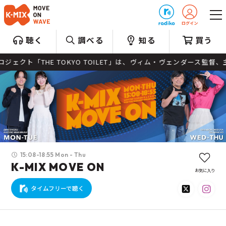
プレゼント
聴く
調べる
知る
買う
KYO TOILET」は、ヴィム・ヴェンダース監督、主演の役所広司さ
15:08-18:55 Mon - Thu
K-MIX MOVE ON
お気に入り
タイムフリーで聴く