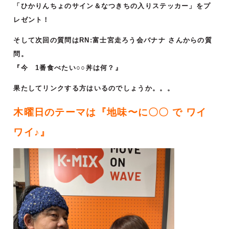
「ひかりんちょのサイン＆なつきちの入りステッカー」をプ
レゼント！
そして次回の質問はRN
:
富士宮走ろう会バナナ
さんからの質
問。
『今 1番食べたい○○丼は何？
』
果たしてリンクする方はいるのでしょうか。。。
木曜日のテーマは『
地味〜に〇〇 で ワイ
ワイ♪
』