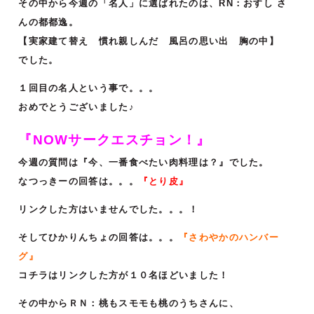
その中から今週の「名人」に選ばれたのは、RN：おすし さ
んの都都逸。
【実家建て替え 慣れ親しんだ 風呂の思い出 胸の中】
でした。
１回目の名人という事で。。。
おめでとうございました♪
『NOWサークエスチョン！』
今週の質問は『今、一番食べたい肉料理は？』でした。
なつっきーの回答は。。。
『とり皮』
リンクした方はいませんでした。。。！
そしてひかりんちょの回答は。。。
『さわやかのハンバー
グ』
コチラはリンクした方が１０名ほどいました！
その中からＲＮ：桃もスモモも桃のうちさんに、