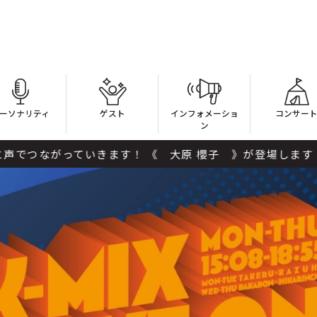
ーソナリティ
ゲスト
インフォメーショ
コンサー
ン
す！ 《 大原 櫻子 》が登場します！ ●13:10頃：【グ