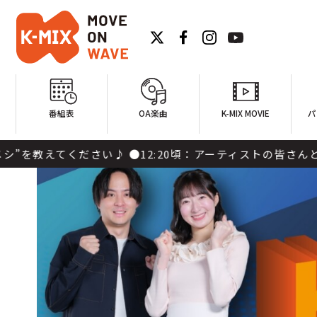
番組表
OA楽曲
K-MIX MOVIE
パ
●12:20頃：アーティストの皆さんと声でつながっていきま