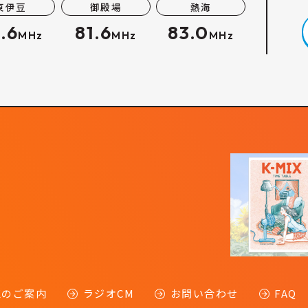
東伊豆
御殿場
熱海
.6
81.6
83.0
MHz
MHz
MHz
-Kのご案内
ラジオCM
お問い合わせ
FAQ