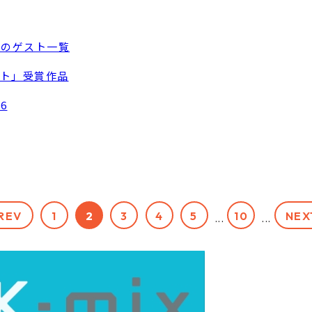
年度のゲスト一覧
テスト」受賞作品
6
REV
1
2
3
4
5
10
NEX
...
...