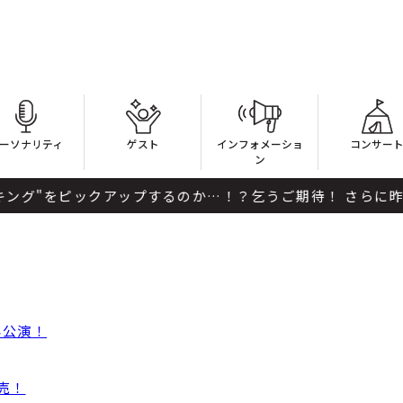
ーソナリティ
ゲスト
インフォメーショ
コンサー
ン
をピックアップするのか…！？乞うご期待！ さらに昨日から公
年公演！
発売！