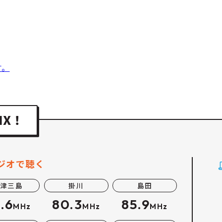
す。
ジオで聴く
津三島
掛川
島田
.6
80.3
85.9
MHz
MHz
MHz