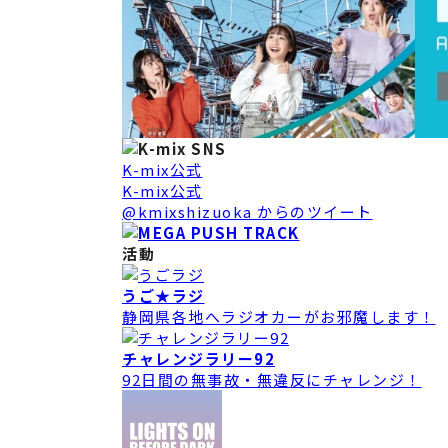
K-mix公式
K-mix公式
@kmixshizuoka からのツイート
活動
うご★ラジ
静岡県各地へラジオカーがお邪魔します！
チャレンジラリー92
92日間の無事故・無違反にチャレンジ！