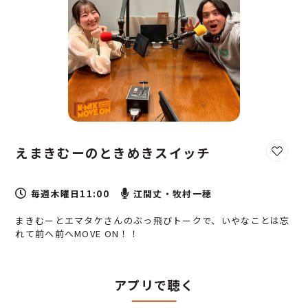
お気に
えまきむーのときめきスイッチ
毎週木曜日11:00
江間丈・牧村一穂
まきむーとエマタケさんのぶっ飛びトークで、いやなことは忘
れて前へ前へMOVE ON！！
アプリで聴く