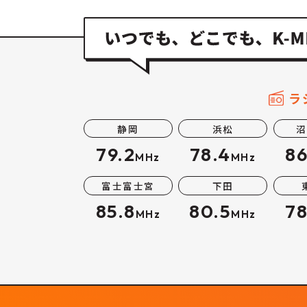
ラ
静岡
浜松
沼
79.2
78.4
86
MHz
MHz
富士富士宮
下田
85.8
80.5
78
MHz
MHz