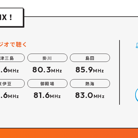
ジオで聴く
津三島
掛川
島田
.6
80.3
85.9
MHz
MHz
MHz
東伊豆
御殿場
熱海
.6
81.6
83.0
MHz
MHz
MHz