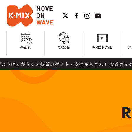
番組表
OA楽曲
K-MIX MOVIE
パ
がちゃん待望のゲスト・安達祐人さん！ 安達さんのターニング
R