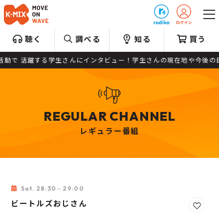
プレゼント
聴く
調べる
知る
買う
活動で 活躍する学生さんにインタビュー！学生さんの現在地や今後の
REGULAR CHANNEL
レギュラー番組
Sat. 28:30～29:00
ビートルズおじさん
お気に