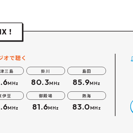
ジオで聴く
津三島
掛川
島田
.6
80.3
85.9
MHz
MHz
MHz
東伊豆
御殿場
熱海
.6
81.6
83.0
MHz
MHz
MHz