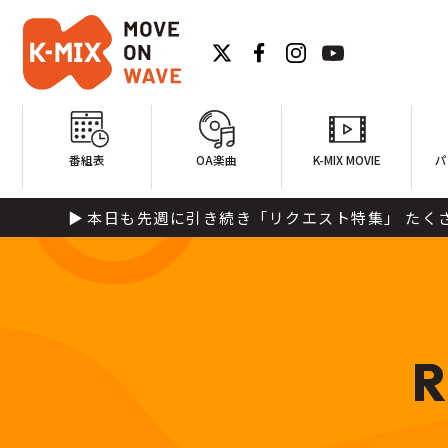
番組表
OA楽曲
K-MIX MOVIE
パ
本日も先週に引き続き「リクエスト特集」 たくさんい
R