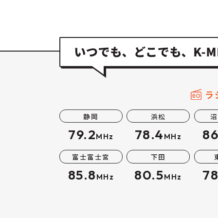
ラ
静岡
浜松
沼
79.2
78.4
86
MHz
MHz
富士富士宮
下田
85.8
80.5
78
MHz
MHz