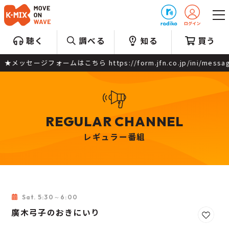
プレゼント
聴く
調べる
知る
買う
form.jfn.co.jp/ini/message ▲番組公式X（旧Twitter）
REGULAR CHANNEL
レギュラー番組
Sat. 5:30～6:00
廣木弓子のおきにいり
お気に