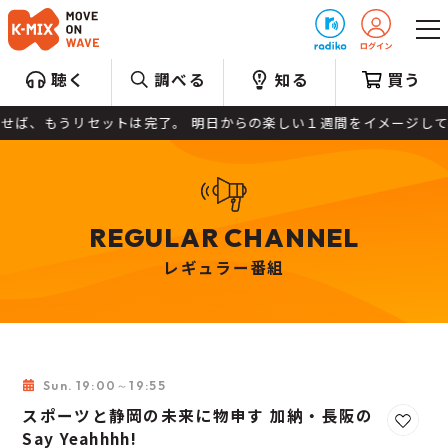
プレゼント
聴く
調べる
知る
買う
せば、もうリセットは完了。 明日からの楽しい１週間をイメージして、解
REGULAR CHANNEL
レギュラー番組
Sun. 19:00～19:55
スポーツと静岡の未来に物申す 加納・長阪の
お気に
Say Yeahhhh!