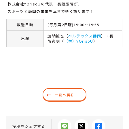
株式会社YOrisoUの代表 長阪憲明が、
スポーツと静岡の未来を本音で熱く語ります！
放送日時
(毎月第2日曜)19:00～19:55
加納誠也（
ベルテックス静岡
）・長
出演
阪憲明（
（株）YOrisoU
）
一覧へ戻る
投稿をシェアする