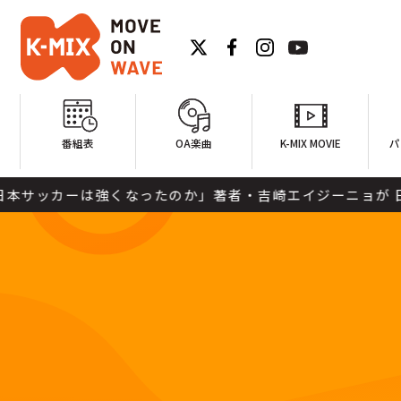
番組表
OA楽曲
K-MIX MOVIE
パ
強くなったのか」著者・吉崎エイジーニョが 日本代表躍進の理由