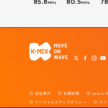
85.8
80.5
78
MHz
MHz
会社案内
名義依頼
space
ソーシャルメディアポリシー
サイ