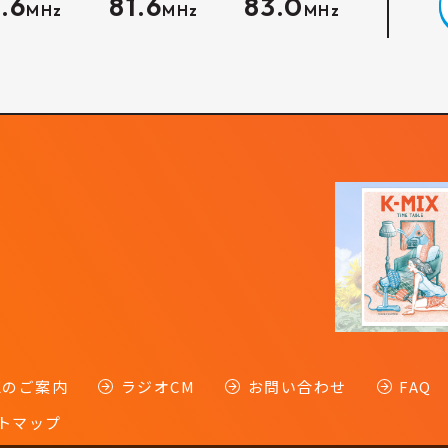
.6
81.6
83.0
MHz
MHz
MHz
-Kのご案内
ラジオCM
お問い合わせ
FAQ
トマップ