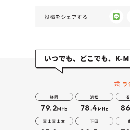
投稿をシェアする
ラ
静岡
浜松
沼
79.2
78.4
86
MHz
MHz
富士富士宮
下田