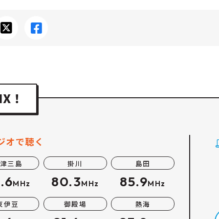
ジオで聴く
津三島
掛川
島田
.6
80.3
85.9
MHz
MHz
MHz
東伊豆
御殿場
熱海