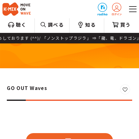
プレゼント
聴く
調べる
知る
買う
す (^^)/ 「ノンストップラジラ」 ⇒「龍、竜、ドラゴン」がアー
GO OUT Waves
お気に