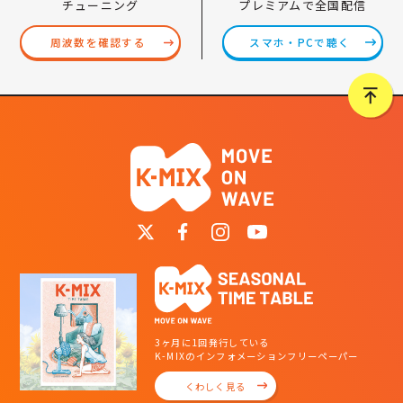
プレミアムで全国配信
チューニング
スマホ・PCで聴く
周波数を確認する
3ヶ月に1回発行している
K-MIXのインフォメーションフリーペーパー
くわしく見る