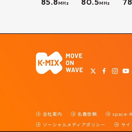
85.8
80.5
78
MHz
MHz
会社案内
名義依頼
space
ソーシャルメディアポリシー
サイ