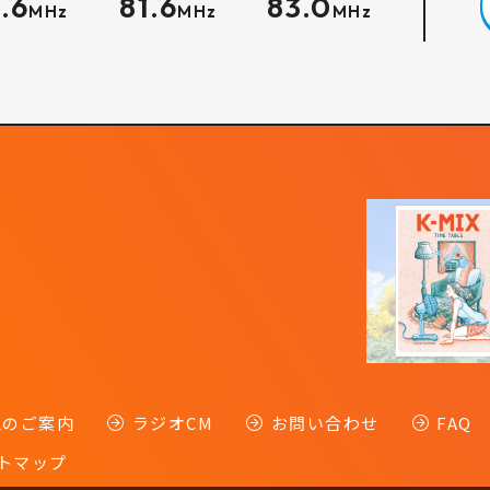
.6
81.6
83.0
MHz
MHz
MHz
-Kのご案内
ラジオCM
お問い合わせ
FAQ
トマップ