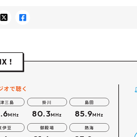
ジオで聴く
津三島
掛川
島田
.6
80.3
85.9
MHz
MHz
MHz
東伊豆
御殿場
熱海