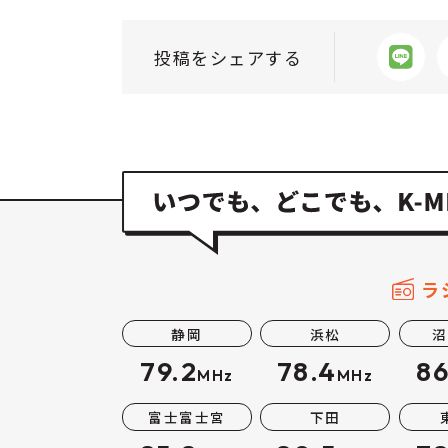
投稿をシェアする
ラ
静岡
浜松
沼
79.2
78.4
86
MHz
MHz
富士富士宮
下田