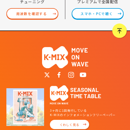
プレミアムで全国配信
チューニング
スマホ・PCで聴く
周波数を確認する
3ヶ月に1回発行している
K-MIXのインフォメーションフリーペーパー
くわしく見る